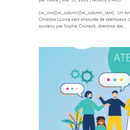
par
Céline
|
Mar 31, 2022
|
Actions d'AGO
[vc_row][vc_column][vc_column_text] Un livre
Christine LLorca s’est entourée de talentueux 
soutenu par Sophie Courault, directrice des...