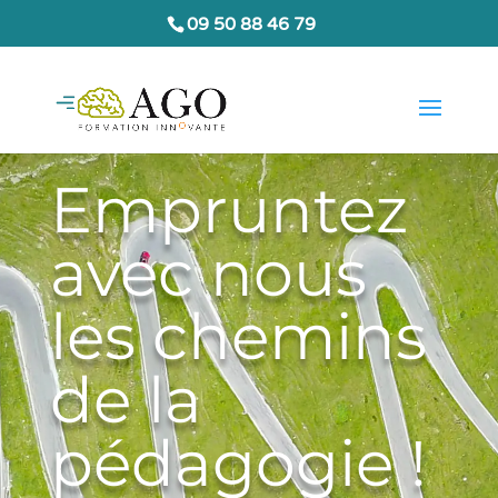
09 50 88 46 79
Empruntez
avec nous
les chemins
de la
pédagogie !