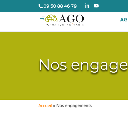
09 50 88 46 79
AG
Nos engag
Accueil
»
Nos engagements