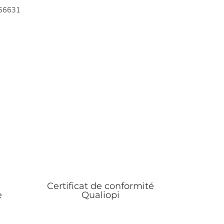
556631
Certificat de conformité
e
Qualiopi