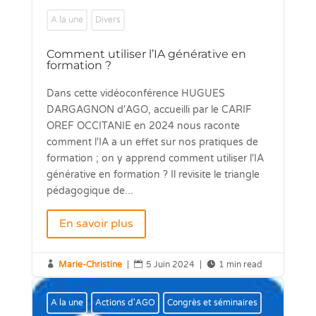
A la une
Divers
Comment utiliser l’IA générative en
formation ?
Dans cette vidéoconférence HUGUES
DARGAGNON d'AGO, accueilli par le CARIF
OREF OCCITANIE en 2024 nous raconte
comment l'IA a un effet sur nos pratiques de
formation ; on y apprend comment utiliser l'IA
générative en formation ? Il revisite le triangle
pédagogique de...
En savoir plus

Marie-Christine
|

5 Juin 2024
|

1 min read
A la une
Actions d'AGO
Congrès et séminaires