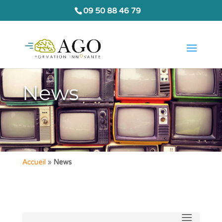
09 50 88 46 79
News
Accueil
»
News