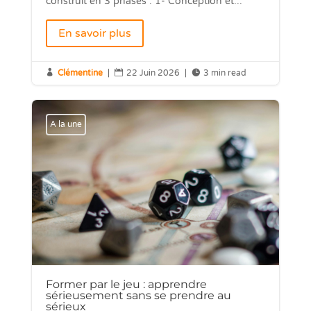
construit en 3 phases : 1- Conception et...
En savoir plus

Clémentine
|

22 Juin 2026
|

3 min read
A la une
Former par le jeu : apprendre
sérieusement sans se prendre au
sérieux