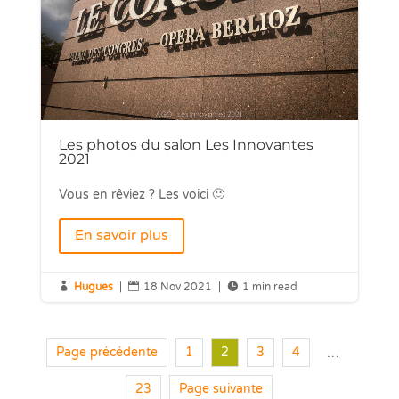
Les photos du salon Les Innovantes
2021
Vous en rêviez ? Les voici 🙂
En savoir plus

Hugues
|

18 Nov 2021
|

1 min read
Page précédente
1
2
3
4
…
23
Page suivante