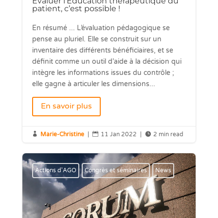
Évaluer l’Éducation thérapeutique du
patient, c’est possible !
En résumé ... L’évaluation pédagogique se
pense au pluriel. Elle se construit sur un
inventaire des différents bénéficiaires, et se
définit comme un outil d’aide à la décision qui
intègre les informations issues du contrôle ;
elle gagne à articuler les dimensions...
En savoir plus

Marie-Christine
|

11 Jan 2022
|

2 min read
Actions d'AGO
Congrès et séminaires
News