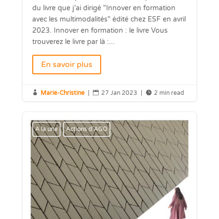
du livre que j'ai dirigé "Innover en formation
avec les multimodalités" édité chez ESF en avril
2023. Innover en formation : le livre Vous
trouverez le livre par là :...
En savoir plus

Marie-Christine
|

27 Jan 2023
|

2 min read
A la une
Actions d'AGO