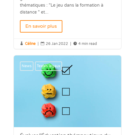
thématiques : "Le jeu dans la formation à
distance " et...
En savoir plus

Céline
|

26 Jan 2022
|

4 min read
News
Textes légaux