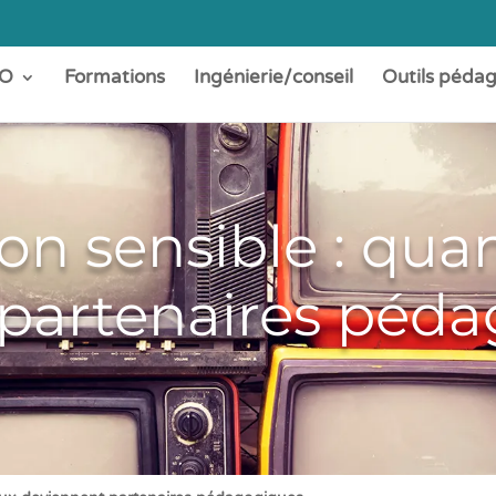
O
Formations
Ingénierie/conseil
Outils péda
n sensible : quan
partenaires péd