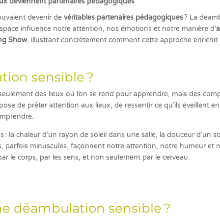
ieux deviennent partenaires pédagogiques
pouvaient devenir de
véritables partenaires pédagogiques
? La déambu
ce influence notre attention, nos émotions et notre manière d’
ing Show
, illustrant concrètement comment cette approche enrichit
ion sensible ?
 seulement des lieux où l’on se rend pour apprendre, mais des c
ose de prêter attention aux lieux, de ressentir ce qu’ils éveillent
comprendre.
 la chaleur d’un rayon de soleil dans une salle, la douceur d’un sol,
s, parfois minuscules, façonnent notre attention, notre humeur et 
ar le corps, par les sens, et non seulement par le cerveau.
e déambulation sensible ?