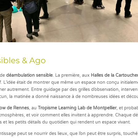
ibles & Ago
 de
déambulation sensible
. La première, aux
Halles de la Cartouche
uf. L’idée était de montrer que même un espace non conçu initialem
er autrement. Entre guidage par des grilles d’observation, interventi
acun, la matinée a donné naissance à de nombreuses idées et décou
how de Rennes
, au
Tropisme Learning Lab de Montpellier
, et proba
 atmosphères, et voir comment elles invitent à apprendre. Chaque déam
et les petits détails du quotidien qui rendent un espace vivant.
ssage peut se nourrir des lieux, que l’on peut être surpris, touché o