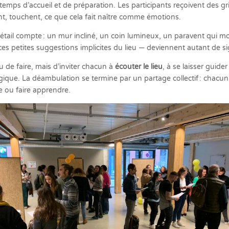
s d’accueil et de préparation. Les participants reçoivent des gril
ent, touchent, ce que cela fait naître comme émotions.
détail compte : un mur incliné, un coin lumineux, un paravent qui mo
es petites suggestions implicites du lieu — deviennent autant de s
u de faire, mais d’inviter chacun à
écouter le lieu
, à se laisser guide
ique. La déambulation se termine par un partage collectif : chacun ra
re ou faire apprendre.