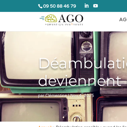
09 50 88 46 79
AG
Déambulatio
deviennent 
par
Clémentine
|
Nov 4, 2025