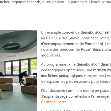
rcher, regarder et sentir
, le lieu devient un partenaire silencieux ma
Un exemple concret de
déambulation sens
au BTP CFA des Savoie, pour découvrir l
d’Accompagnement et de Formation)
. Les
inspiré des principes de
Rosan Bosch
, al
modulables.
Au programme : une
déambulation dans 
pédagogiques optimisées, une
mise en es
des fiches pédagogiques
conçues par Lyse
les espaces les plus inspirants pour chaq
Pour découvrir comment mettre en place 
d’apprentissage ou réfléchir à l’aménage
Christine Llorca
.