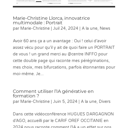
Marie-Christine Llorca, innovatrice
multimodale : Portrait
par
Marie-Christine
|
Juil 24, 2024
|
A la une
,
News
Avoir 60 ans ça a un avantage : Oui ! celui d’avoir
assez vécu pour qu’il y ait de quoi faire un PORTRAIT
de vous ! un grand merci au @centre INFFO pour
cette double page qui raconte mes pérégrinations,
mes choix, mes bifurcations, parfois étonnantes pour
moi-même. Je...
Comment utiliser l’IA générative en
formation ?
par
Marie-Christine
|
Juin 5, 2024
|
A la une
,
Divers
Dans cette vidéoconférence HUGUES DARGAGNON
d’AGO, accueilli par le CARIF OREF OCCITANIE en
2024 nous raconte comment l’IA a un effet sur nos