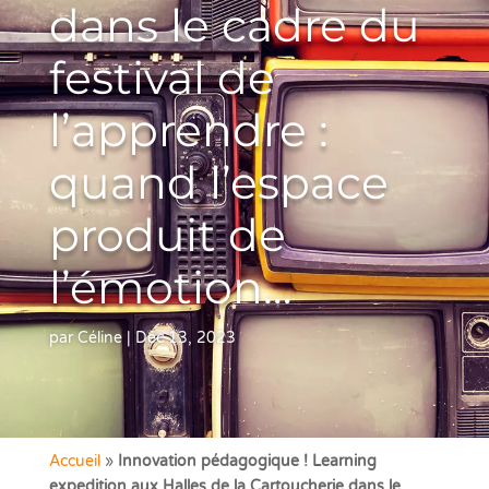
dans le cadre du
festival de
l’apprendre :
quand l’espace
produit de
l’émotion…
par
Céline
|
Déc 13, 2023
Accueil
»
Innovation pédagogique ! Learning
expedition aux Halles de la Cartoucherie dans le