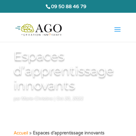
09 50 88 46 79
Espaces
d’apprentissage
innovants
par
Marie-Christine
|
Oct 20, 2022
Accueil
»
Espaces d’apprentissage innovants