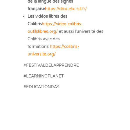
de la langue des signes
française
https://dico.elix-lsf.fr/
Les vidéos libres des
Colibris
https://video.colibris-
outilslibres.org/
et aussi l’université des
Colibris avec des
formations
https://colibris-
universite.org/
#FESTIVALDELAPPRENDRE
#LEARNINGPLANET
#EDUCATIONDAY