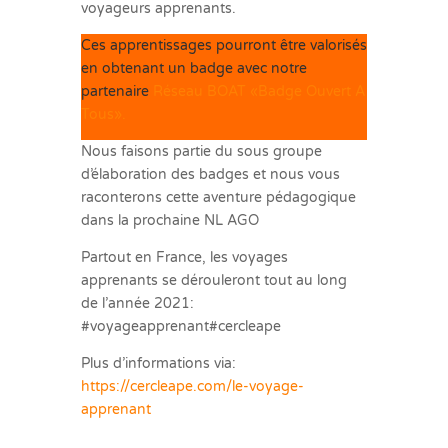
voyageurs apprenants.
Ces apprentissages pourront être valorisés
en obtenant un badge avec notre
partenaire
Réseau BOAT «Badge Ouvert A
Tous».
Nous faisons partie du sous groupe
d’élaboration des badges et nous vous
raconterons cette aventure pédagogique
dans la prochaine NL AGO
Partout en France, les voyages
apprenants se dérouleront tout au long
de l’année 2021:
#voyageapprenant#cercleape
Plus d’informations via:
https://cercleape.com/le-voyage-
apprenant