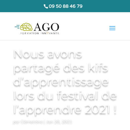
09 50 88 46 79
Nous avons
partagé des kifs
d’apprentissage
lors du festival de
l’apprendre 2021 !
par
Clémentine
|
Jan 28, 2021