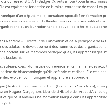
et pilote du réseau B.O.A.T (Badges Ouverts à Tous) pour la reconnai
Elle est également fondatrice de la micro-entreprise de conseil en 
conomique d’un député maire, consultant spécialisé en formation p
tire des sciences sociales et du théâtre beaucoup de ses outils et co
rganisations qu’en leur redonnant le pouvoir de créer et que appr
aris Nanterre – Directeur de l’innovation et de la pédagogie de l’
tion des adultes, le développement des hommes et des organisatio
che portent sur les méthodes pédagogiques, les apprentissages info
 le leadership.
 auteure, coach-formatrice-conférencière. Karine mène des activit
ciété de biotechnologie qu’elle cofonde et codirige. Elle crée ensu
rienter, évoluer, communiquer et apprendre à apprendre.
 (de Ago), un écrivain et éditeur (Les Éditions Sans Nom), et un j
ez un Hugues Dargagnon. Licencié d’Histoire de l’Art et d’Archéolo
out ce qui peut amener une motivation ludique dans les apprentissag
crayon.