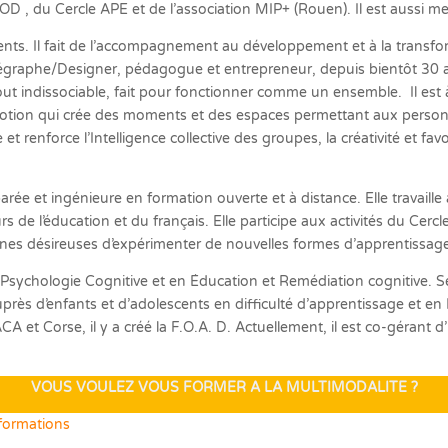
FOD , du Cercle APE et de l’association MIP+ (Rouen). Il est aus
s. Il fait de l’accompagnement au développement et à la transfor
égraphe/Designer, pédagogue et entrepreneur, depuis bientôt 30 ans
t indissociable, fait pour fonctionner comme un ensemble. Il est à
n Motion qui crée des moments et des espaces permettant aux pers
te et renforce l’Intelligence collective des groupes, la créativité et f
rée et ingénieure en formation ouverte et à distance. Elle travaille 
urs de l’éducation et du français. Elle participe aux activités du C
onnes désireuses d’expérimenter de nouvelles formes d’apprentissage
Psychologie Cognitive et en Éducation et Remédiation cognitive. S
rès d’enfants et d’adolescents en difficulté d’apprentissage et en 
CA et Corse, il y a créé la F.O.A. D. Actuellement, il est co-gérant 
VOUS VOULEZ VOUS FORMER A LA MULTIMODALITE ?
formations