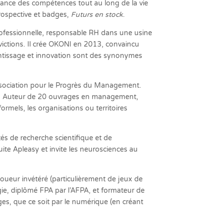
ssance des compétences tout au long de la vie
prospective et badges,
Futurs en stock
.
rofessionnelle, responsable RH dans une usine
nvictions. Il crée OKONI en 2013, convaincu
entissage et innovation sont des synonymes
Association pour le Progrès du Management.
ns. Auteur de 20 ouvrages en management,
rmels, les organisations ou territoires
és de recherche scientifique et de
ite Apleasy et invite les neurosciences au
oueur invétéré (particulièrement de jeux de
gie, diplômé FPA par l’AFPA, et formateur de
es, que ce soit par le numérique (en créant