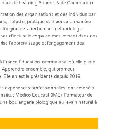
si membre de Learning Sphere & de Communotic
mation des organisations et des individus par
, il étudie, pratique et théorise la manière
 l’origine de la recherche-méthodologie
onnes d’inclure le corps en mouvement dans des
avorise l’apprentissage et l’engagement des
à France Éducation international où elle pilote
ercle Apprendre ensemble, qui promeut
. Elle en est la présidente depuis 2019.
es expériences professionnelles l’ont amené à
Institut Médico Éducatif (IME). Formateur de
d’une boulangerie biologique au levain naturel à