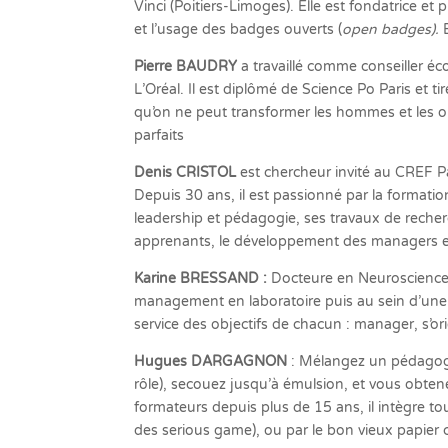
Vinci (Poitiers-Limoges). Elle est fondatrice 
et l’usage des badges ouverts (
open badges).
Pierre BAUDRY
a travaillé comme conseiller é
L’Oréal. Il est diplômé de Science Po Paris et 
qu’on ne peut transformer les hommes et les o
parfaits
Denis CRISTOL
est chercheur invité au CREF P
Depuis 30 ans, il est passionné par la forma
leadership et pédagogie, ses travaux de recher
apprenants, le développement des managers et
Karine BRESSAND :
Docteure en Neurosciences,
management en laboratoire puis au sein d’une so
service des objectifs de chacun : manager, s’o
Hugues DARGAGNON
: Mélangez un pédagogue
rôle), secouez jusqu’à émulsion, et vous obten
formateurs depuis plus de 15 ans, il intègre t
des serious game), ou par le bon vieux papier 