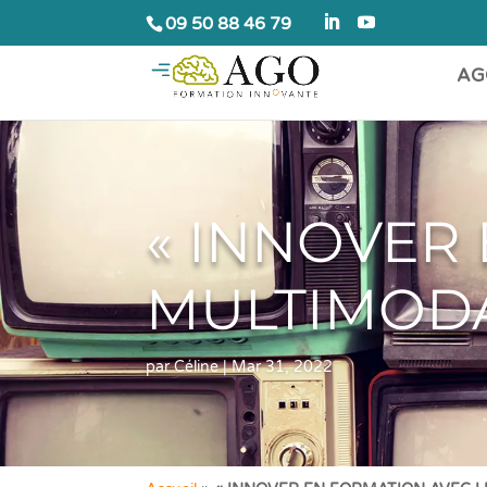
09 50 88 46 79
AG
« INNOVER
MULTIMODA
par
Céline
|
Mar 31, 2022