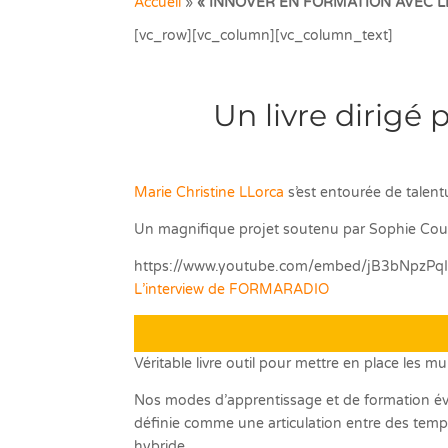
Accueil
»
« INNOVER EN FORMATION AVEC L
[vc_row][vc_column][vc_column_text]
Un livre dirigé
Marie Christine LLorca
s’est entourée de talent
Un magnifique projet soutenu par Sophie Coura
https://www.youtube.com/embed/jB3bNpzPq
L’interview de FORMARADIO
Véritable livre outil pour mettre en place les 
Nos modes d’apprentissage et de formation év
définie comme une articulation entre des temps
hybride.