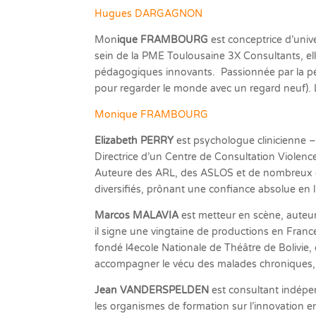
Hugues DARGAGNON
Mon
ique FRAMBOURG
est conceptrice d’univ
sein de la PME Toulousaine 3X Consultants, el
pédagogiques innovants. Passionnée par la péd
pour regarder le monde avec un regard neuf). L
Monique FRAMBOURG
Elizabeth PERRY
est psychologue clinicienne –
Directrice d’un Centre de Consultation Violenc
Auteure des ARL, des ASLOS et de nombreux ou
diversifiés, prônant une confiance absolue en
Marcos MALAVIA
est metteur en scène, auteur,
il signe une vingtaine de productions en Franc
fondé l4ecole Nationale de Théâtre de Bolivie, do
accompagner le vécu des malades chroniques, don
Jean VANDERSPELDEN
est consultant indépe
les organismes de formation sur l’innovation e