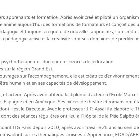
ers apprenants et formatrice. Après avoir créé et piloté un organi
le anime aujourd’hui des formations de formateurs et conçoit des 
agogie et toujours en quête de nouvelles approches, son crédo est
a pédagogie active et la créativité sont ses domaines de prédilecti
 psychothérapeute- docteur en sciences de l’éducation
es sur la région Grand Est.
vrages sur l’accompagnement, elle est créatrice d’environnement
 l’être humain et en ses capacités de développement.
 et acteur. Après avoir obtenu le diplôme d’acteur à l’École Marcel 
e, Espagne et en Amérique. Ses pièces de théâtre et romans ont était
nt il est le Directeur. Avec le professeur J.P. Assal il a élaboré le 
t des séances régulières ont lieu à l’Hôpital de la Pitie Salpêtrièr
ndant ITG Paris depuis 2010, après avoir travaillé 25 ans au sein d
n travaillant sur les thématiques croisées « Apprenance, FOAD/AFEST