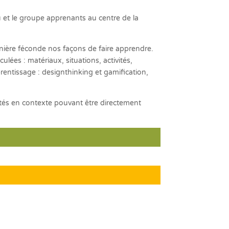
idu et le groupe apprenants au centre de la
nière féconde nos façons de faire apprendre.
lées : matériaux, situations, activités,
entissage : designthinking et gamification,
tés en contexte pouvant être directement