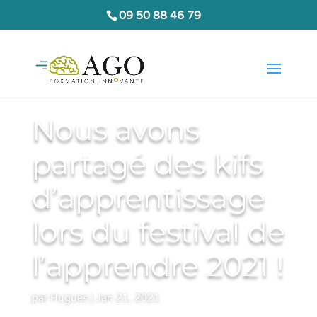
09 50 88 46 79
Nous avons
partagé des kifs
d’apprentissage
lors du festival de
l’apprendre 2021 !
par
Hugues
|
Jan 21, 2021