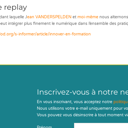
e replay
dant laquelle J
ean VANDERSPELDEN
et
moi-même
nous alternons
eut intégrer plus finement le numérique dans l’ensemble des prat
fod.org/s-informer/article/innover-en-formation
Inscrivez-vous à notre n
En vous inscrivant, vous acceptez notre
politiq
Nous utilisons votre e-mail uniquement pour vo
Vous pouvez vous désinscrire à tout moment via
Prénom