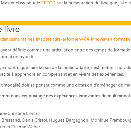
ne Master class pour le
FFFOD
sur la présentation du livre que j’ai di
 livre
scienceshumaines.fr/apprendre-a-former/404-innover-en-formation
uvent définie comme une articulation entre des temps de formation 
formation hybride.
ge montre que faire le pari de la multimodalité, c’est mettre l’indiv
capacité à apprendre en comprenant et en vivant des expériences.
multimodalité doit se penser comme une occasion d’aménager de ma
ront dans cet ouvrage des expériences innovantes de multimodalité
ie-Christine Llorca :
ne Bressand, Denis Cristol, Hugues Dargagnon, Monique Frambourg,
ter et Étienne Weber.