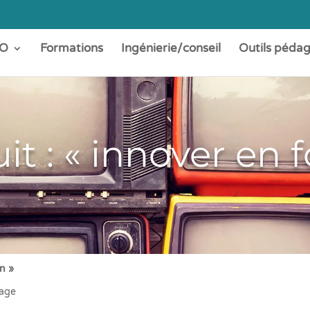
O
Formations
Ingénierie/conseil
Outils péda
it : « innover en 
on »