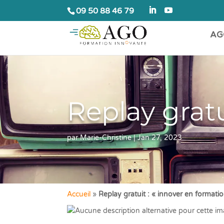
09 50 88 46 79
AG
Replay gratu
par
Marie-Christine
|
Jan 27, 2023
Accueil
»
Replay gratuit : « innover en formati