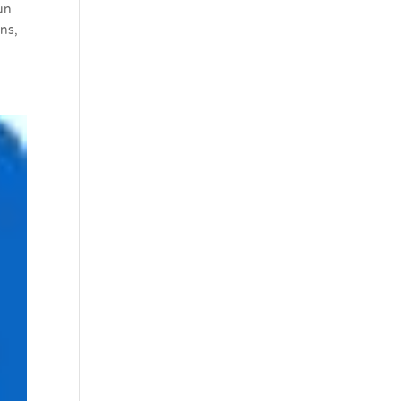
 un
ns,