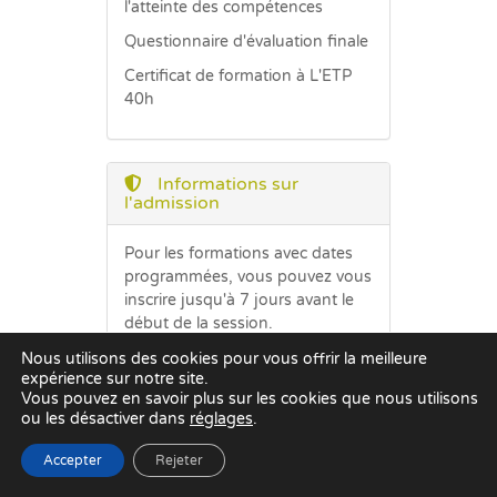
l'atteinte des compétences
Questionnaire d'évaluation finale
Certificat de formation à L'ETP
40h
Informations sur
l'admission
Pour les formations avec dates
programmées, vous pouvez vous
inscrire jusqu'à 7 jours avant le
début de la session.
Nous utilisons des cookies pour vous offrir la meilleure
expérience sur notre site.
Informations sur
Vous pouvez en savoir plus sur les cookies que nous utilisons
l'accessibilité
ou les désactiver dans
réglages
.
Accepter
Rejeter
Contactez-nous si vous avez un
besoin particulier à nous signaler,