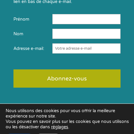
lien en bas de chaque e-mail.
Prénom
Nom
Adresse e-mail:
Nous utilisons des cookies pour vous offrir la meilleure
expérience sur notre site.
Vous pouvez en savoir plus sur les cookies que nous utilisons
ou les désactiver dans
réglages
.
© 2009 - 2026 AGO INGENIERIE-FORMATION - 18