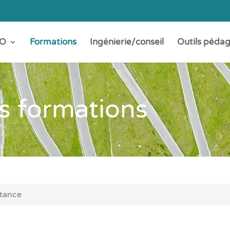
O
Formations
Ingénierie/conseil
Outils péda
s formations
tance