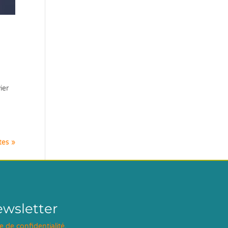
ier
tes »
ewsletter
ue de confidentialité
.