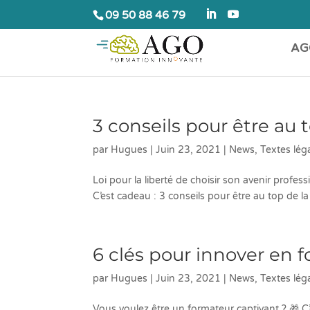
09 50 88 46 79
AG
3 conseils pour être au
par
Hugues
|
Juin 23, 2021
|
News
,
Textes lég
Loi pour la liberté de choisir son avenir pr
C’est cadeau : 3 conseils pour être au top de la 
6 clés pour innover en 
par
Hugues
|
Juin 23, 2021
|
News
,
Textes lég
Vous voulez être un formateur captivant ? 🎁 C’e