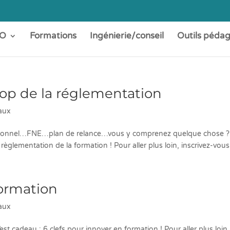
O
Formations
Ingénierie/conseil
Outils péda
 top de la réglementation
aux
ofessionnel…FNE…plan de relance…vous y comprenez quelque chose ?
règlementation de la formation ! Pour aller plus loin, inscrivez-vous 
formation
aux
st cadeau : 6 clefs pour innover en formation ! Pour aller plus loin,