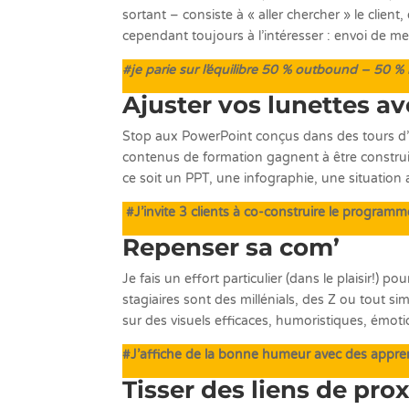
sortant – consiste à « aller chercher » le clien
cependant toujours à l’intéresser : envoi de m
#je parie sur l’équilibre 50 % outbound – 50 %
Ajuster vos lunettes av
Stop aux PowerPoint conçus dans des tours d’ivo
contenus de formation gagnent à être construit
ce soit un PPT, une infographie, une situation
#J’invite 3 clients à co-construire le programm
Repenser sa com’
Je fais un effort particulier (dans le plaisir!
stagiaires sont des millénials, des Z ou tout 
sur des visuels efficaces, humoristiques, émoti
#J’affiche de la bonne humeur avec des apprent
Tisser des liens de pro