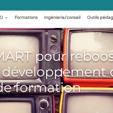
O
Formations
Ingénierie/conseil
Outils péda
SMART pour reboos
e développement 
de formation