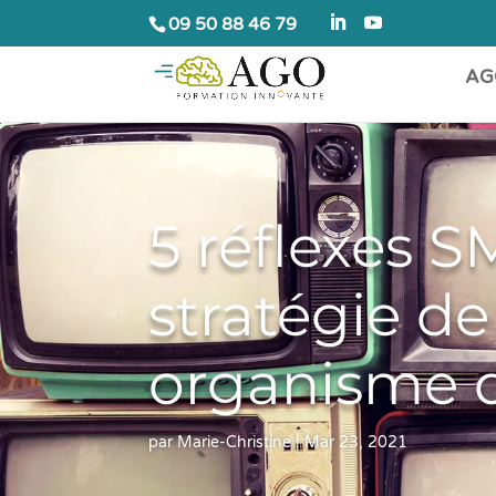
09 50 88 46 79
AG
5 réflexes 
stratégie d
organisme 
par
Marie-Christine
|
Mar 23, 2021