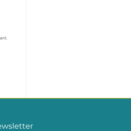
nant.
ewsletter