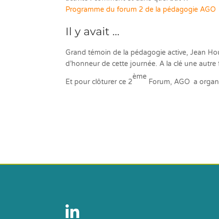
Programme du forum 2 de la pédagogie AGO
Il y avait …
Grand témoin de la pédagogie active, Jean Hou
d’honneur de cette journée. A la clé une autre f
ème
Et pour clôturer ce 2
Forum, AGO a organi
