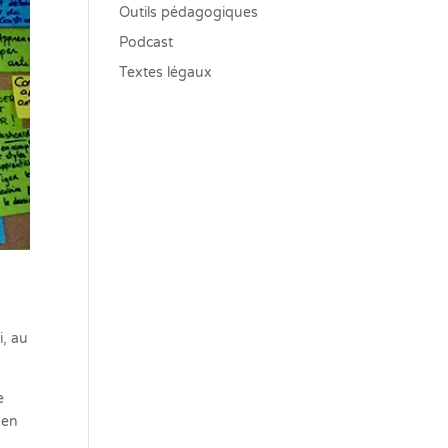
Outils pédagogiques
Podcast
Textes légaux
i, au
e
 en