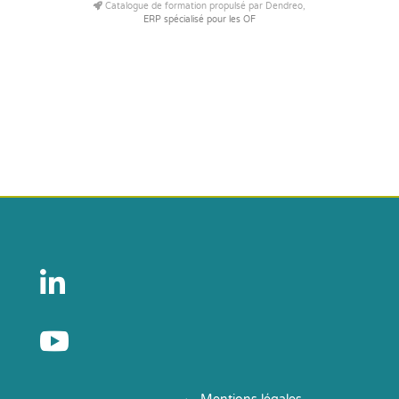
Catalogue de formation propulsé par Dendreo,
ERP spécialisé pour les OF

