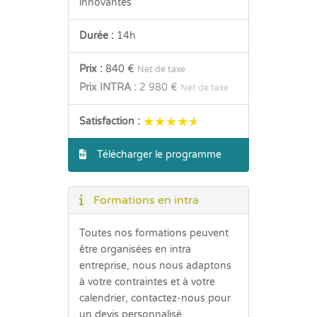
innovantes
Durée :
14h
Prix :
840 €
Net de taxe
Prix INTRA :
2 980 €
Net de taxe
★★★★★
★★★★★
Satisfaction :
Télécharger le programme
Formations en intra
Toutes nos formations peuvent
être organisées en intra
entreprise, nous nous adaptons
à votre contraintes et à votre
calendrier, contactez-nous pour
un devis personnalisé