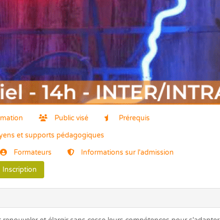
ormation
Public visé
Prérequis
ens et supports pédagogiques
Formateurs
Informations sur l'admission
Inscription