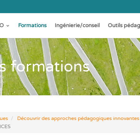
O
Formations
Ingénierie/conseil
Outils péda
s formations
ques
Découvrir des approches pédagogiques innovantes
NCES