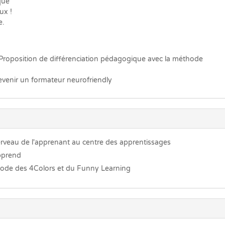
que
ux !
e.
Proposition de différenciation pédagogique avec la méthode
devenir un formateur neurofriendly
erveau de l'apprenant au centre des apprentissages
pprend
thode des 4Colors et du Funny Learning