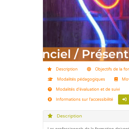
Description
Objectifs de la f
Modalités pédagogiques
Moy
Modalités d'évaluation et de suivi
Informations sur l'accessibilité
Description