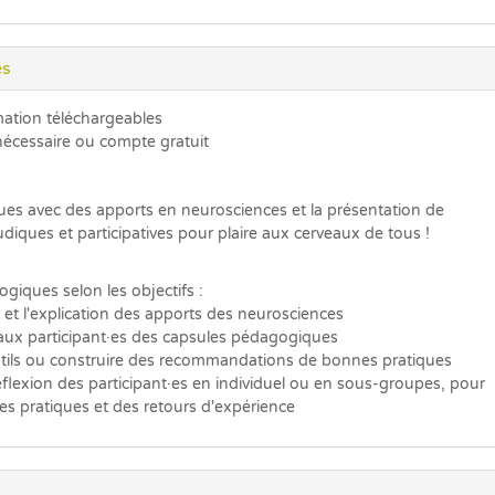
es
mation téléchargeables
écessaire ou compte gratuit
ques avec des apports en neurosciences et la présentation de
diques et participatives pour plaire aux cerveaux de tous !
giques selon les objectifs :
 et l'explication des apports des neurosciences
 aux participant·es des capsules pédagogiques
outils ou construire des recommandations de bonnes pratiques
éflexion des participant·es en individuel ou en sous-groupes, pour
es pratiques et des retours d'expérience