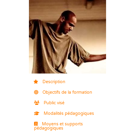
Description
Objectifs de la formation
Public visé
Modalités pédagogiques
Moyens et supports
pédagogiques