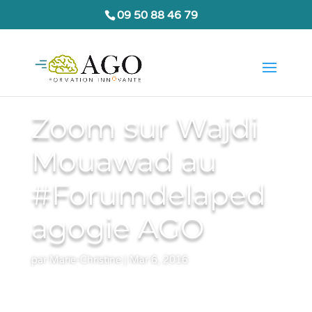
09 50 88 46 79
Zoom sur Wajdi
Mouawad au
#Forumdelaped
agogie AGO
par
Marie-Christine
|
Mar 6, 2016