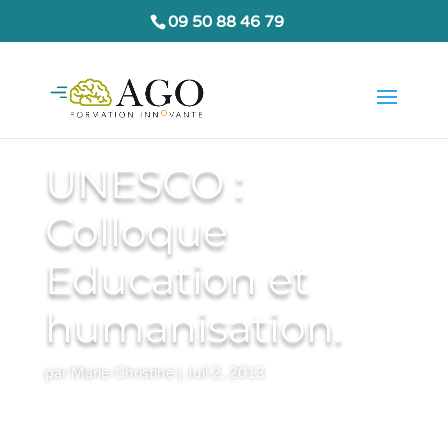
09 50 88 46 79
UNESCO :
Colloque
Education et
humanisation.
par
Marie-Christine
|
Juil 2, 2013