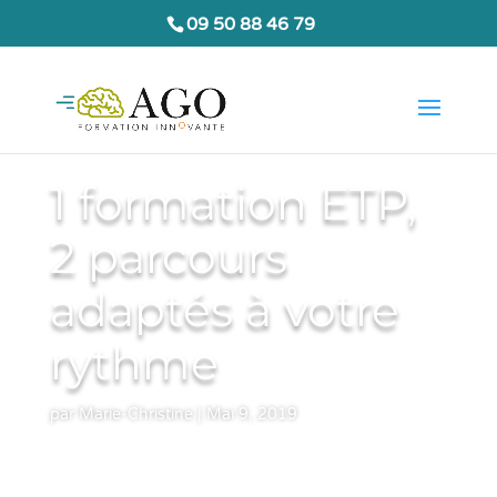
09 50 88 46 79
1 formation ETP,
2 parcours
adaptés à votre
rythme
par
Marie-Christine
|
Mai 9, 2019