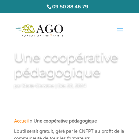
09 50 88 46 79
Une coopérative
pédagogique
par
Marie-Christine
|
Déc 22, 2014
Accueil
»
Une coopérative pédagogique
L’outil serait gratuit, géré par le CNFPT au profit de la
communauté de tous les formateurs.