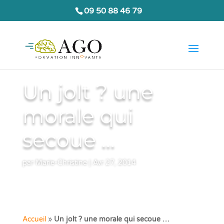
09 50 88 46 79
Un jolt ? une
morale qui
secoue …
par
Marie-Christine
|
Avr 27, 2014
Accueil
»
Un jolt ? une morale qui secoue …