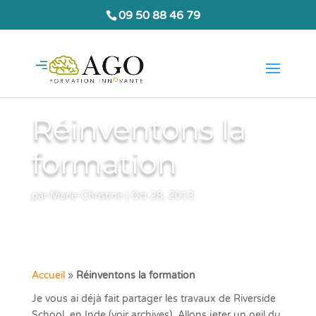
09 50 88 46 79
Réinventons la
formation
par
Marie-Christine
|
Oct 28, 2013
Accueil
»
Réinventons la formation
Je vous ai déjà fait partager les travaux de Riverside
School en Inde (voir archives). Allons jeter un oeil du