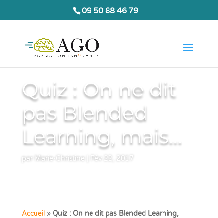
09 50 88 46 79
Quiz : On ne dit
pas Blended
Learning, mais…
par
Marie-Christine
|
Fév 22, 2017
Accueil
»
Quiz : On ne dit pas Blended Learning,