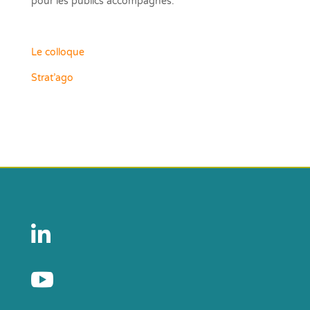
pour les publics accompagnés.
Le colloque
Strat’ago

