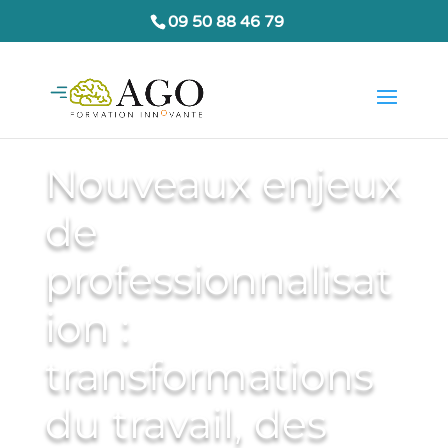
09 50 88 46 79
Nouveaux enjeux
de
professionnalisat
ion :
transformations
du travail, des