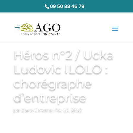
09 50 88 46 79
Héros n°2 / Ucka
Ludovic ILOLO :
chorégraphe
d’entreprise
par
Marie-Christine
|
Fév 16, 2018