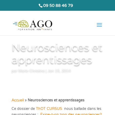
09 50 88 46 79
Neurosciences et
apprentissages
par
Marie-Christine
|
Jan 15, 2014
Accueil
»
Neurosciences et apprentissages
Ce dossier de
ThOT CURSUS
nous ballade dans les
neurosciences :
Exige-t-on trop des neurosciences?,