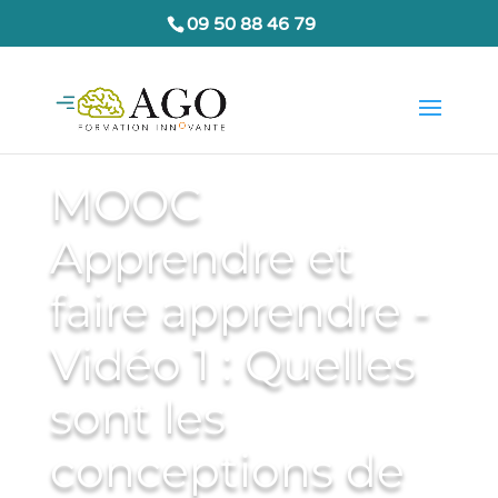
09 50 88 46 79
MOOC
Apprendre et
faire apprendre -
Vidéo 1 : Quelles
sont les
conceptions de