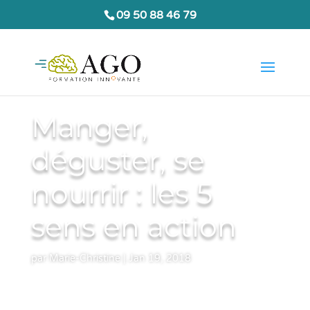
09 50 88 46 79
Manger,
déguster, se
nourrir : les 5
sens en action
par
Marie-Christine
|
Jan 19, 2018