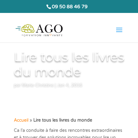
09 50 88 46 79
Lire tous les livres
du monde
par
Marie-Christine
|
Jan 4, 2016
Accueil
»
Lire tous les livres du monde
Ca l’a conduite à faire des rencontres extraordinaires
et à trouver des solutions incroyables pour lire un