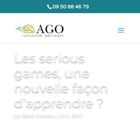
09 50 88 46 79
Les serious
games, une
nouvelle façon
d’apprendre ?
par
Marie-Christine
|
Juil 2, 2013