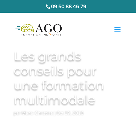
09 50 88 46 79
Les grands
conseils pour
une formation
multimodale
par
Marie-Christine
|
Oct 19, 2016