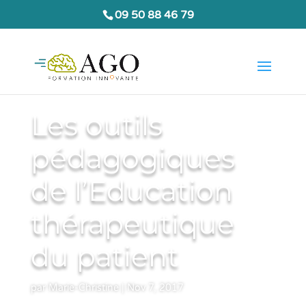
09 50 88 46 79
Les outils
pédagogiques
de l’Education
thérapeutique
du patient
par
Marie-Christine
|
Nov 7, 2017