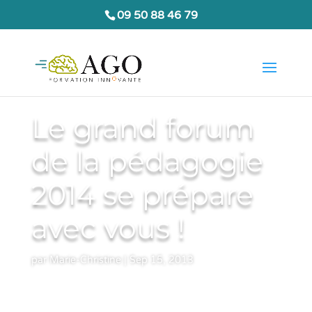
09 50 88 46 79
Le grand forum
de la pédagogie
2014 se prépare
avec vous !
par
Marie-Christine
|
Sep 15, 2013