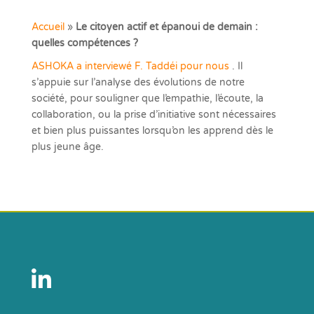
Accueil
»
Le citoyen actif et épanoui de demain :
quelles compétences ?
ASHOKA a interviewé F. Taddéi pour nous
. Il
s’appuie sur l’analyse des évolutions de notre
société, pour souligner que l’empathie, l’écoute, la
collaboration, ou la prise d’initiative sont nécessaires
et bien plus puissantes lorsqu’on les apprend dès le
plus jeune âge.
