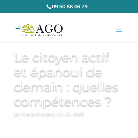
09 50 88 46 79
Le citoyen actif
et épanoui de
demain : quelles
compétences ?
par
Marie-Christine
|
Avr 15, 2015