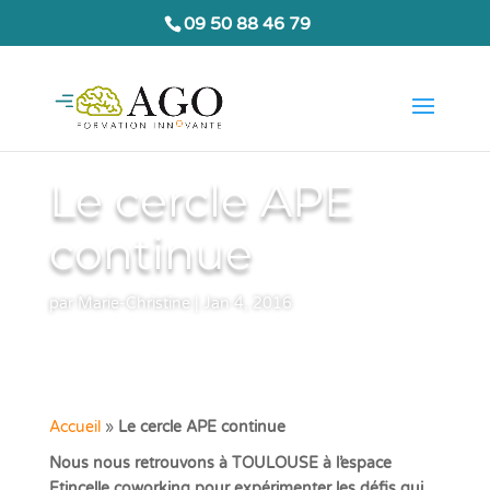
09 50 88 46 79
Le cercle APE
continue
par
Marie-Christine
|
Jan 4, 2016
Accueil
»
Le cercle APE continue
Nous nous retrouvons à TOULOUSE à l’espace
Etincelle coworking pour expérimenter les défis qui