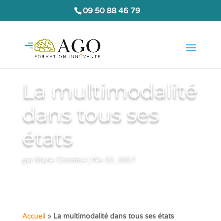
09 50 88 46 79
La multimodalité
dans tous ses
états
par
Marie-Christine
|
Fév 22, 2017
Accueil
»
La multimodalité dans tous ses états