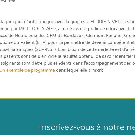
est née
gique à l’outil fabriqué avec la graphiste ELODIE NIVET. Les outils 
n par MC LLORCA-AGO, alterné avec la pratique éducative de terra
ervices de Neurologie des CHU de Bordeaux, Clermont Ferrand, Grenob
apeutique du Patient (ETP) pour lui permettre de devenir compétent e
us-Thalamiques (SCP-NST). L’ambition de cette mallette est d’améli
s patients sont de bien vivre le résultat obtenu, de savoir identifier 
 soignants sont d’être plus efficients dans l’accompagnement des pat
Un exemple de programme
dans lequel elle s’inscrit
Inscrivez-vous à notre n