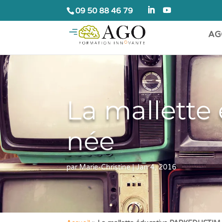
09 50 88 46 79
AG
La mallett
née
par
Marie-Christine
|
Jan 4, 2016