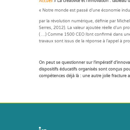
Accueil
»
La créativité et l’innovation : tablea
« Notre monde est passé d’une économie indust
par la révolution numérique, définie par Michel
Serres, 2012). La valeur ajoutée réelle d’un pro
( …) Comme 1500 CEO l’ont confirmé dans une e
travaux sont issus de la réponse à l’appel à pr
On peut se questionner sur l’impératif d’innova
dispositifs éducatifs organisés sont conçus pou
compétences déjà là : une autre jolie fracture 