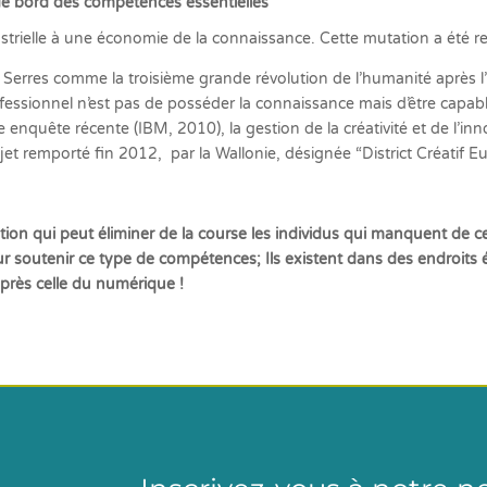
u de bord des compétences essentielles
rielle à une économie de la connaissance. Cette mutation a été r
 Serres comme la troisième grande révolution de l’humanité après l’ap
fessionnel n’est pas de posséder la connaissance mais d’être capable d
nquête récente (IBM, 2010), la gestion de la créativité et de l’in
ojet remporté fin 2012, par la Wallonie, désignée “District Créatif
tion qui peut éliminer de la course les individus qui manquent de ce
r soutenir ce type de compétences; Ils existent dans des endroits él
après celle du numérique !