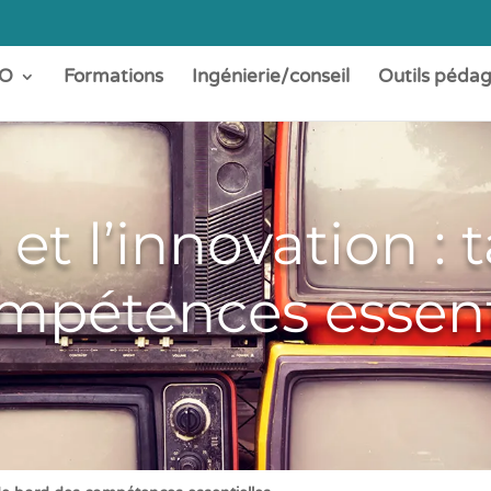
O
Formations
Ingénierie/conseil
Outils péda
 et l’innovation :
mpétences essent