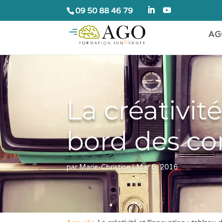
09 50 88 46 79
AG
La créativité
bord des co
par
Marie-Christine
|
Mar 6, 2016