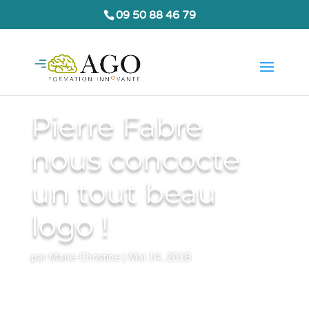
09 50 88 46 79
Pierre Fabre
nous concocte
un tout beau
logo !
par
Marie-Christine
|
Mai 14, 2018