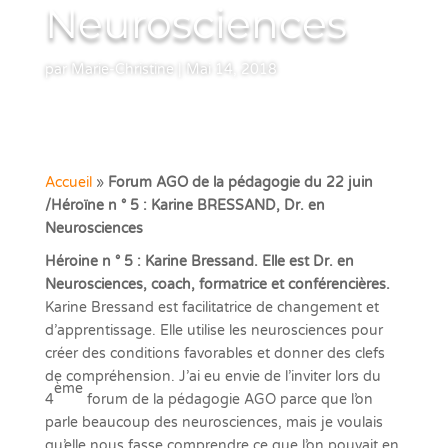
Neurosciences
par
Marie-Christine
|
Mai 14, 2018
Accueil
»
Forum AGO de la pédagogie du 22 juin
/Héroïne n ° 5 : Karine BRESSAND, Dr. en
Neurosciences
Héroine n ° 5 : Karine Bressand. Elle est Dr. en
Neurosciences, coach, formatrice et conférencières.
Karine Bressand est facilitatrice de changement et
d’apprentissage. Elle utilise les neurosciences pour
créer des conditions favorables et donner des clefs
de compréhension. J’ai eu envie de l’inviter lors du
ème
4
forum de la pédagogie AGO parce que l’on
parle beaucoup des neurosciences, mais je voulais
qu’elle nous fasse comprendre ce que l’on pouvait en