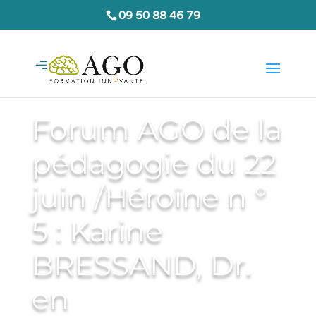
09 50 88 46 79
Forum AGO de la
pédagogie du 22
juin /Héroïne n °
5 : Karine
BRESSAND, Dr.
en