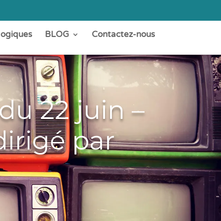
gogiques
BLOG
Contactez-nous
u 22 juin –
irigé par