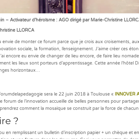
n – Activateur d’héroïsme : AGO dirigé par Marie-Christine LLOR
Christine LLORCA
 eu envie de monter ce forum parce que je crois aux croisements, 
innovation sociale, la formation, l’enseignement. J’aime créer ces ét
ai encore eu envie de changer de lieu encore, de faire lieu nomad
ent les lieux sont porteurs d’apprentissage. Cette année l’hôtel Di
hanges horizontaux…
orumdelapedagogie sera le 22 juin 2018 à Toulouse «
INNOVER 
Le forum de l’innovation accueille de belles personnes pour partager
mprendrez comment la mosaïque se construit par la force de chacun 
re ?
ou
en remplissant un bulletin d’inscription papier + un chèque et en 