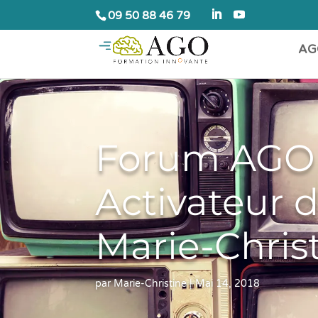
09 50 88 46 79
AG
Forum AGO d
Activateur 
Marie-Chri
par
Marie-Christine
|
Mai 14, 2018