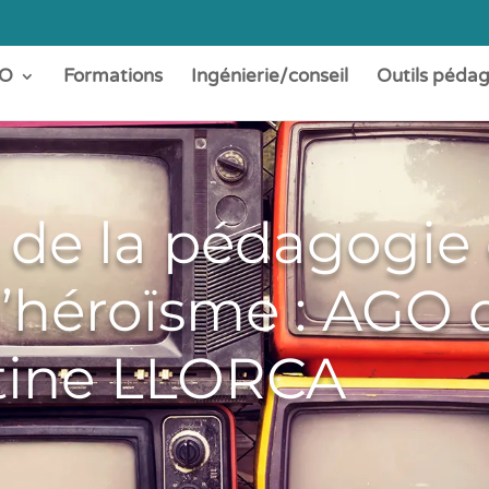
O
Formations
Ingénierie/conseil
Outils péda
e la pédagogie d
d’héroïsme : AGO d
stine LLORCA