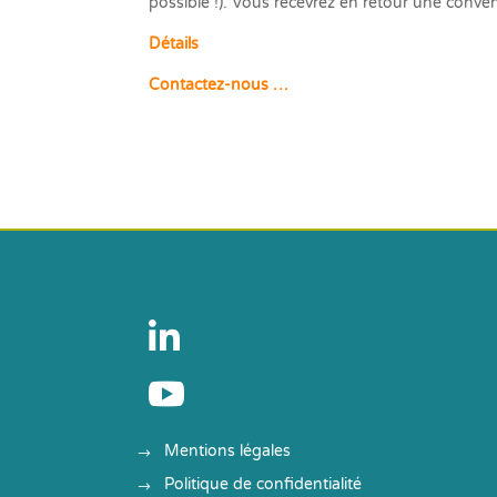
possible !). Vous recevrez en retour une conv
Détails
Contactez-nous …


Mentions légales
Politique de confidentialité