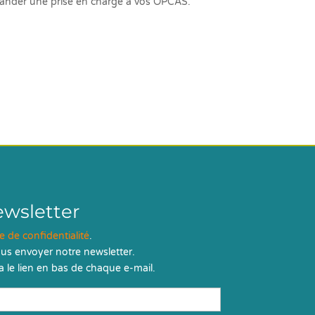
emander une prise en charge à vos OPCAS.
ewsletter
ue de confidentialité
.
us envoyer notre newsletter.
 le lien en bas de chaque e-mail.