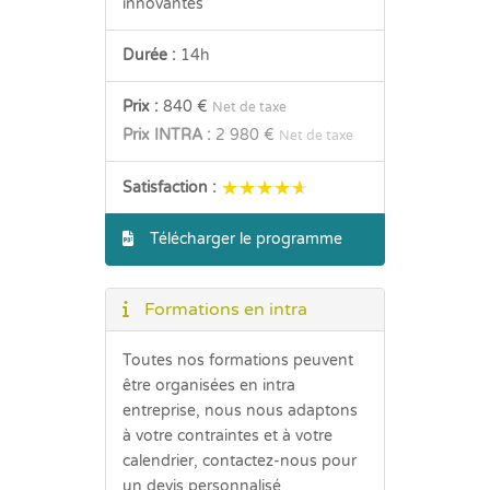
innovantes
Durée :
14h
Prix :
840 €
Net de taxe
Prix INTRA :
2 980 €
Net de taxe
★★★★★
★★★★★
Satisfaction :
Télécharger le programme
Formations en intra
Toutes nos formations peuvent
être organisées en intra
entreprise, nous nous adaptons
à votre contraintes et à votre
calendrier, contactez-nous pour
un devis personnalisé