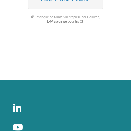
des actions de formation
Catalogue de formation propulsé par Dendreo,
ERP spécialisé pour les OF

