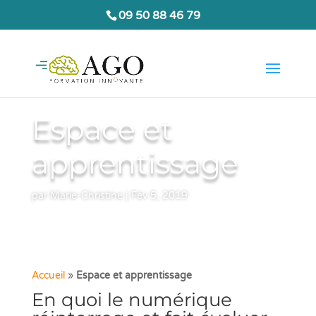
09 50 88 46 79
Espace et
apprentissage
par
Marie-Christine
|
Fév 5, 2019
Accueil
»
Espace et apprentissage
En quoi le numérique