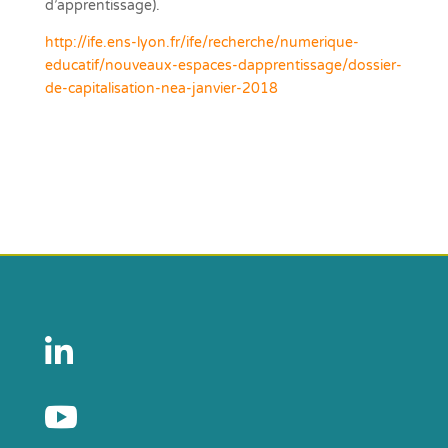
d’apprentissage).
http://ife.ens-lyon.fr/ife/recherche/numerique-
educatif/nouveaux-espaces-dapprentissage/dossier-
de-capitalisation-nea-janvier-2018

